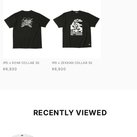
IPD x KOMI COLLAB SS
IPD x ZEKKAN COLLAB SS
¥6,930
¥6,930
RECENTLY VIEWED