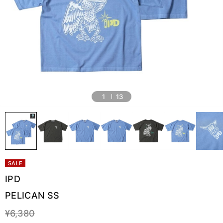
1
13
SALE
IPD
PELICAN SS
¥6,380