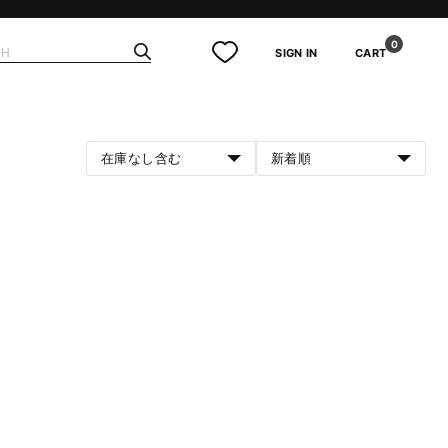
0
SIGN IN
CART
在庫なし含む
新着順
。