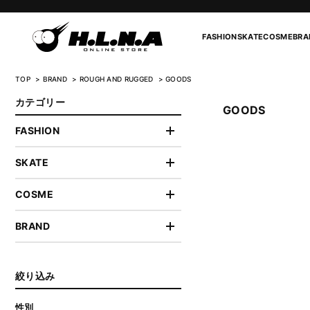
FASHION
SKATE
COSME
BRA
TOP
BRAND
ROUGH AND RUGGED
GOODS
カテゴリー
GOODS
FASHION
SKATE
COSME
BRAND
絞り込み
性別