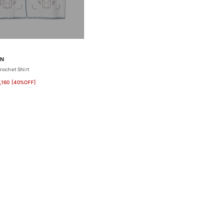
ON
rochet Shirt
,160
[40%OFF]