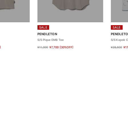
SALE
SALE
PENDLETON
PENDLET
S/S Pique EMB Tee
S/S Kapok C
]
¥11,000
¥7,700
[30%OFF]
¥28,600
¥17