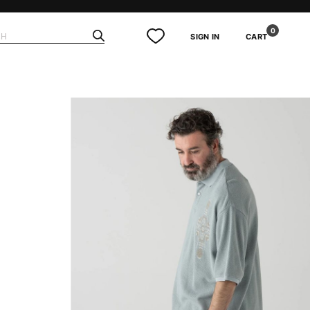
0
SIGN IN
CART