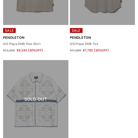
SALE
SALE
PENDLETON
PENDLETON
S/S Pique EMB Polo Shirt
S/S Pique EMB Tee
¥13,200
¥9,240
[30%OFF]
¥11,000
¥7,700
[30%OFF]
SOLD OUT