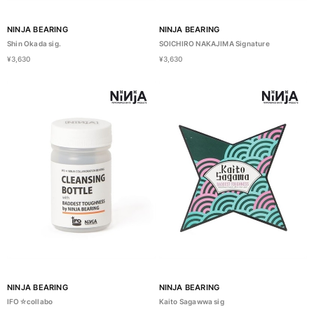
NINJA BEARING
NINJA BEARING
Shin Okada sig.
SOICHIRO NAKAJIMA Signature
¥3,630
¥3,630
NINJA BEARING
NINJA BEARING
IFO☆collabo
Kaito Sagawwa sig