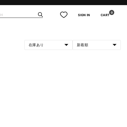
0
SIGN IN
CART
在庫あり
新着順
。