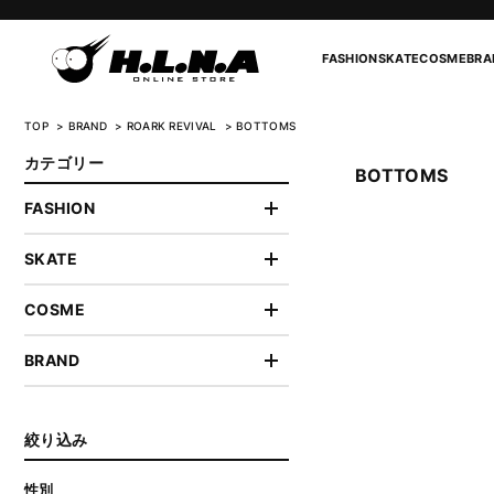
FASHION
SKATE
COSME
BRA
TOP
BRAND
ROARK REVIVAL
BOTTOMS
カテゴリー
BOTTOMS
FASHION
SKATE
COSME
BRAND
絞り込み
性別