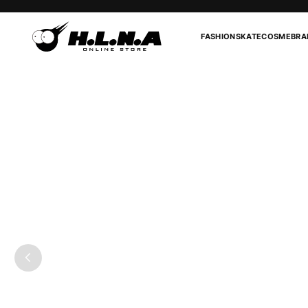
FASHION
SKATE
COSME
BRA
TOP
BRAND
PPACO
FOOTWEAR
LUX-2