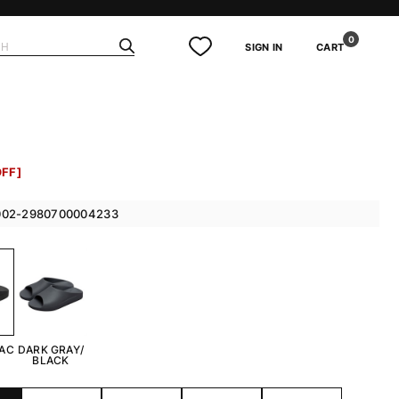
0
SIGN IN
CART
FF]
2-2980700004233