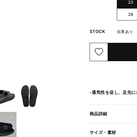
BLACK /B
K
SIZE
23
28
STOCK
在庫あり
-通気性を促し、足先に