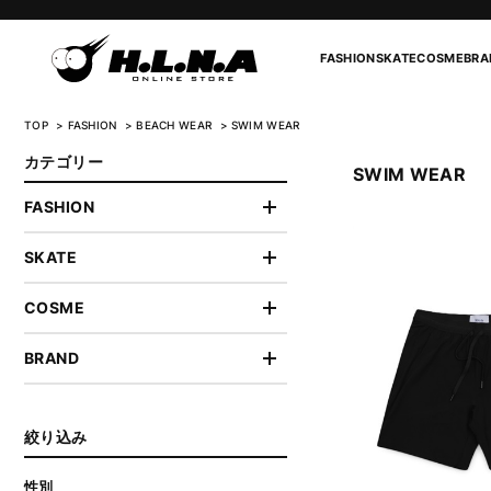
FASHION
SKATE
COSME
BRA
TOP
FASHION
BEACH WEAR
SWIM WEAR
カテゴリー
SWIM WEAR
FASHION
SKATE
COSME
BRAND
絞り込み
性別