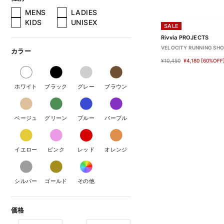
MENS
LADIES
KIDS
UNISEX
SALE
Rivvia PROJECTS
VELOCITY RUNNING SH
カラー
¥10,450
¥4,180
[60%OFF
ホワイト
ブラック
グレー
ブラウン
ベージュ
グリーン
ブルー
パープル
イエロー
ピンク
レッド
オレンジ
シルバー
ゴールド
その他
価格