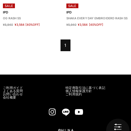
SALE
SALE
IPD
IPD
OG RASH SS
SHAKA EVERY DAY EMBROIDERD RASH SS
¥5,940
¥3,564
[40%OFF]
¥5,940
¥3,564
[40%OFF]
1
ご利用ガイド
特定商取引法に基づく表記
よくある質問
個人情報保護方針
お問い合わせ
ご利用規約
会社概要
©H.L.N.A