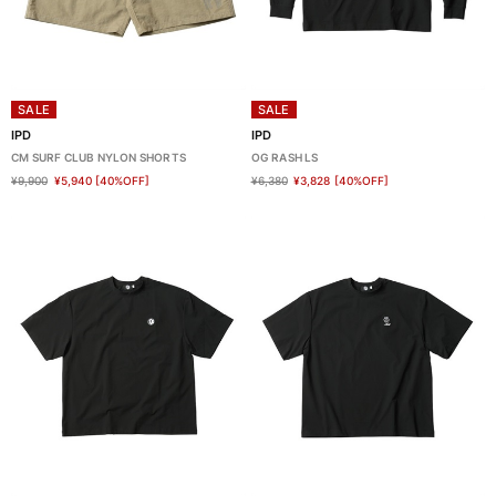
SALE
SALE
IPD
IPD
CM SURF CLUB NYLON SHORTS
OG RASH LS
¥9,900
¥5,940
[40%OFF]
¥6,380
¥3,828
[40%OFF]