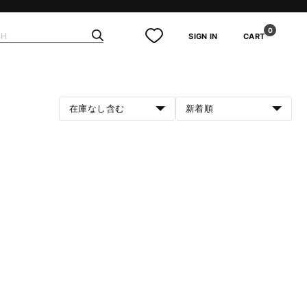
0
SIGN IN
CART
在庫なし含む
新着順
。