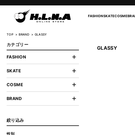
FASHION
SKATE
COSME
BRA
TOP
BRAND
GLASSY
カテゴリー
GLASSY
FASHION
SKATE
COSME
BRAND
絞り込み
性別