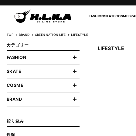
FASHION
SKATE
COSME
BRA
TOP
BRAND
GREEN NATION LIFE
LIFESTYLE
カテゴリー
LIFESTYLE
FASHION
SKATE
COSME
BRAND
絞り込み
性別