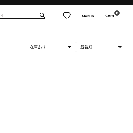
0
SIGN IN
CART
在庫あり
新着順
。