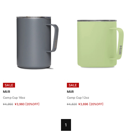
SALE
SALE
MiiR
MiiR
Camp Cup 16oz
Camp Cup 12oz
¥4,950
¥3,960
[20%OFF]
¥4,620
¥3,696
[20%OFF]
1