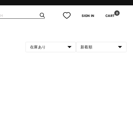
0
SIGN IN
CART
在庫あり
新着順
。