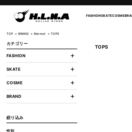
FASHION
SKATE
COSME
BRA
TOP
BRAND
Marmot
TOPS
カテゴリー
TOPS
FASHION
SKATE
COSME
BRAND
絞り込み
性別