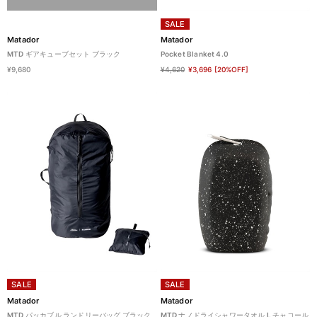
SALE
Matador
Matador
MTD ギアキューブセット ブラック
Pocket Blanket 4.0
¥9,680
¥4,620
¥3,696
[20%OFF]
SALE
SALE
Matador
Matador
MTD パッカブル ランドリーバッグ ブラック
MTD ナノドライシャワータオル L チャコール